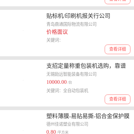
贴标机/印刷机报关行公司
青岛鼎通国际物流有限公司
价格面议
关键词：
查看详细
支招定量称重包装机选购，靠谱
的厂家有哪些
无锡励远智能装备有限公司
10000.00
/台
关键词：全自动包装机
查看详细
塑料薄膜-易贴易撕-铝合金保护膜
德州佳诺塑业有限公司
0.80
/平方米