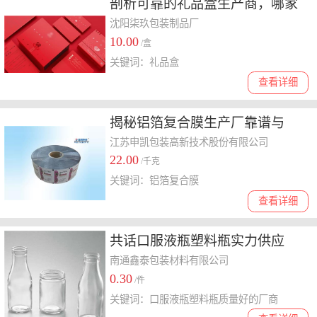
剖析可靠的礼品盒生产商，哪家
口碑和价格都不错
沈阳柒玖包装制品厂
10.00
/盒
关键词：礼品盒
查看详细
揭秘铝箔复合膜生产厂靠谱与
否，哪家更值得选，事实说话
江苏申凯包装高新技术股份有限公司
22.00
/千克
关键词：铝箔复合膜
查看详细
共话口服液瓶塑料瓶实力供应
商，哪家值得合作？
南通鑫泰包装材料有限公司
0.30
/件
关键词：口服液瓶塑料瓶质量好的厂商