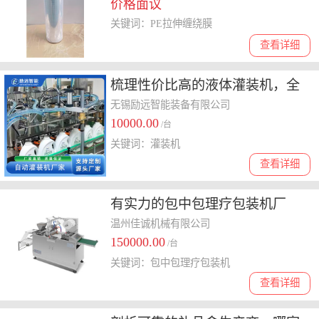
价格面议
关键词：PE拉伸缠绕膜
查看详细
梳理性价比高的液体灌装机，全
自动灌装机怎么选择
无锡励远智能装备有限公司
10000.00
/台
关键词：灌装机
查看详细
有实力的包中包理疗包装机厂
商，价格大概多少钱呢
温州佳诚机械有限公司
150000.00
/台
关键词：包中包理疗包装机
查看详细