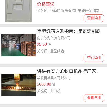
价格面议
关键词：纸塑喷油,纸塑喷油节能环保,海南纸塑喷油,纸塑哑油
查看详细
重型纸箱选购指南：靠谱定制商
家与防静电功能的之选
南京欣海包装有限公司
99.00
/件
关键词：重型纸箱
查看详细
讲讲有实力的封口机品牌厂家，
怎么选择更靠谱
华联机械集团有限公司
5000.00
/台
关键词：封口机
查看详细