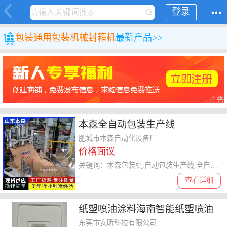
登录
包装
通用包装机械
封箱机
最新产品>>
广告
本森全自动包装生产线
肥城市本森自动化设备厂
价格面议
关键词：本森包装机,自动包装生产线,全自动打包机,全自动包装秤,自动定量包装机
查看详细
纸塑喷油涂料海南智能纸塑喷油
节能环保
东莞市安昕科技有限公司