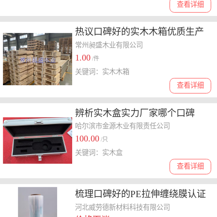
查看详细
热议口碑好的实木木箱优质生产
商，价格多少选哪家
常州昶盛木业有限公司
1.00
/件
关键词：实木木箱
查看详细
辨析实木盒实力厂家哪个口碑
好，费用与品质权衡
哈尔滨市金源木业有限责任公司
100.00
/只
关键词：实木盒
查看详细
梳理口碑好的PE拉伸缠绕膜认证
厂家，选哪家更合适
河北威劳德新材料科技有限公司