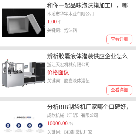
和你一起品味泡沫箱加工厂，哪
家性价比高、值得选购
本溪市华宇木业有限公司
1.00
/件
关键词：泡沫箱
查看详细
辨析胶囊液体灌装供应企业怎么
选，哪个品牌更来聊聊
浙江天宏机械有限公司
价格面议
关键词：胶囊液体灌装
查看详细
分析BIB制袋机厂家哪个口碑好，
结合实际案例说明
成欣机械（江阴）有限公司
10000.00
/台
关键词：BIB制袋机厂家