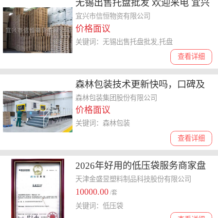
无锡出售托盘批发 欢迎来电 宜兴
市信恒物资供应
宜兴市信恒物资有限公司
价格面议
关键词：无锡出售托盘批发,托盘
查看详细
森林包装技术更新快吗，口碑及
环保性能如何，选哪家更靠谱
森林包装集团股份有限公司
价格面议
关键词：森林包装
查看详细
2026年好用的低压袋服务商家盘
点，为你揭晓口碑好的品牌
天津金盛昱塑料制品科技股份有限公司
10000.00
/套
关键词：低压袋