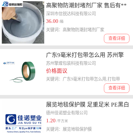
高聚物防潮封堵剂厂家 售后有**
信锐达科技
深圳市信锐达科技有限公司
36.00
/箱
关键词：高聚物防潮封堵剂厂家
查看详细
广东9毫米打包带怎么用 苏州擎
煋包装科技供应
苏州擎煋包装科技有限公司
价格面议
关键词：广东9毫米打包带怎么用,打包带
查看详细
展览地毯保护膜 足重足米 PE黑白
印字保护膜
德州佳诺塑业有限公司
1.20
/平方米
关键词：展览地毯保护膜