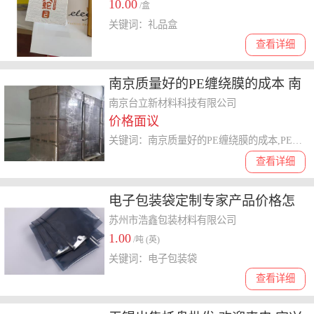
10.00
/盒
关键词：礼品盒
查看详细
南京质量好的PE缠绕膜的成本 南
京台立新材料科技供应
南京台立新材料科技有限公司
价格面议
关键词：南京质量好的PE缠绕膜的成本,PE缠绕膜
查看详细
电子包装袋定制专家产品价格怎
么样
苏州市浩鑫包装材料有限公司
1.00
/吨 (英)
关键词：电子包装袋
查看详细