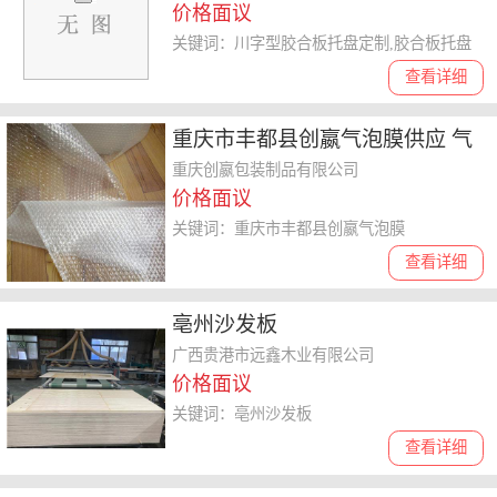
价格面议
关键词：川字型胶合板托盘定制,胶合板托盘
查看详细
重庆市丰都县创嬴气泡膜供应 气
垫膜
重庆创嬴包装制品有限公司
价格面议
关键词：重庆市丰都县创嬴气泡膜
查看详细
亳州沙发板
广西贵港市远鑫木业有限公司
价格面议
关键词：亳州沙发板
查看详细