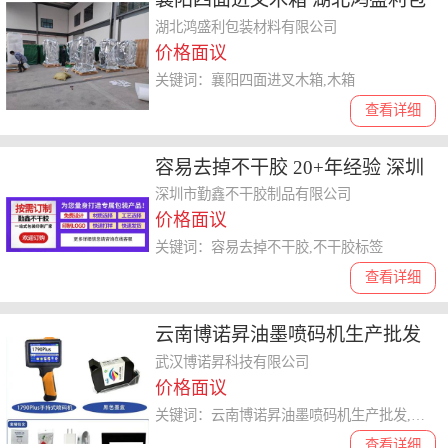
装材料供应
湖北鸿盛利包装材料有限公司
价格面议
关键词：襄阳四面进叉木箱,木箱
查看详细
容易去掉不干胶 20+年经验 深圳
勤鑫不干胶制品供应
深圳市勤鑫不干胶制品有限公司
价格面议
关键词：容易去掉不干胶,不干胶标签
查看详细
云南博诺昇油墨喷码机生产批发
欢迎来电 武汉博诺昇科技供应
武汉博诺昇科技有限公司
价格面议
关键词：云南博诺昇油墨喷码机生产批发,油墨喷码机
查看详细