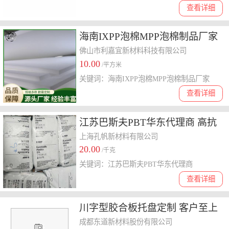
查看详细
海南IXPP泡棉MPP泡棉制品厂家
XPP泡棉 环保防护防静电
佛山市利嘉宜新材料科技有限公司
10.00
/平方米
关键词：海南IXPP泡棉MPP泡棉制品厂家
查看详细
江苏巴斯夫PBT华东代理商 高抗
张强度
上海孔帆新材料有限公司
20.00
/千克
关键词：江苏巴斯夫PBT华东代理商
查看详细
川字型胶合板托盘定制 客户至上
成都东道新材料股份供应
成都东道新材料股份有限公司