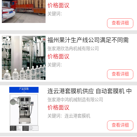
价格面议
关键词：
查看详细
福州果汁生产线公司满足不同需
求
张家港欣浩冉机械有限公司
价格面议
关键词：
查看详细
连云港套膜机供应 自动套膜机 中
鸿机械
张家港中鸿机械制造有限公司
价格面议
关键词：连云港套膜机
查看详细