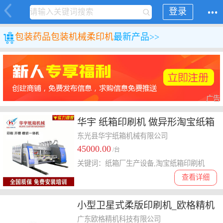
登录
包装
药品包装机械
柔印机
最新产品>>
广告
华宇 纸箱印刷机 做异形淘宝纸箱
圆压圆模切设备 纸箱机械
东光县华宇纸箱机械有限公司
45000.00
/台
关键词：纸箱厂生产设备,淘宝纸箱印刷机
查看详细
小型卫星式柔版印刷机_欧格精机
_卷筒纸_买_全伺服_选购_6色
广东欧格精机科技有限公司