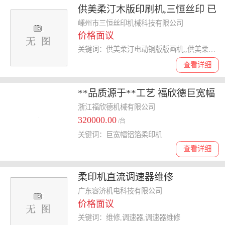
供美柔汀木版印刷机,三恒丝印 已
认证 ,供
嵊州市三恒丝印机械科技有限公司
价格面议
关键词：供美柔汀电动铜版版画机,,供美柔汀小型铜版印刷机,供韩式铜版印刷机800×150,供
查看详细
**品质源于**工艺 福欣德巨宽幅
铝箔柔印机---致富印刷设备
浙江福欣德机械有限公司
320000.00
/台
关键词：巨宽幅铝箔柔印机
查看详细
柔印机直流调速器维修
广东容济机电科技有限公司
价格面议
关键词：维修,调速器,调速器维修