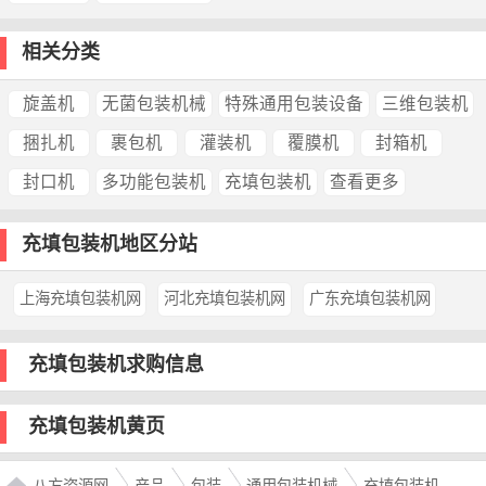
相关分类
旋盖机
无菌包装机械
特殊通用包装设备
三维包装机
捆扎机
裹包机
灌装机
覆膜机
封箱机
封口机
多功能包装机
充填包装机
查看更多
充填包装机地区分站
上海充填包装机网
河北充填包装机网
广东充填包装机网
充填包装机求购信息
充填包装机黄页