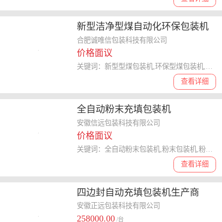
新型洁净型煤自动化环保包装机
合肥诚唯信包装科技有限公司
价格面议
关键词：新型型煤包装机,环保型煤包装机,洁净型煤自动包装机,河北型煤包装机,山西型煤包装机*,型煤包装机**者
查看详细
全自动粉末充填包装机
安徽信远包装科技有限公司
价格面议
关键词：全自动粉末包装机,粉末包装机,粉末充填包装机
查看详细
四边封自动充填包装机生产商
安徽正远包装科技有限公司
258000.00
/台