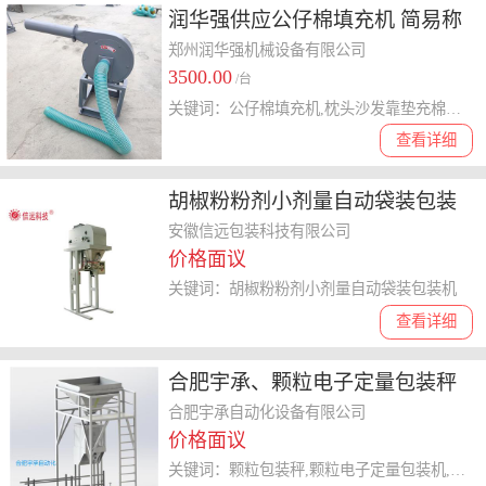
润华强供应公仔棉填充机 简易称
量公仔棉填充机 枕头沙发靠垫充
郑州润华强机械设备有限公司
3500.00
棉机 睡觉玩偶海绵填充机 吉祥物
/台
关键词：公仔棉填充机,枕头沙发靠垫充棉机,吉祥物公仔充棉机
公仔充棉机 丝绵玩具
查看详细
胡椒粉粉剂小剂量自动袋装包装
机
安徽信远包装科技有限公司
价格面议
关键词：胡椒粉粉剂小剂量自动袋装包装机
查看详细
合肥宇承、颗粒电子定量包装秤
合肥宇承自动化设备有限公司
价格面议
关键词：颗粒包装秤,颗粒电子定量包装机,颗粒打包机