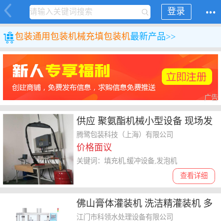
登录
包装
通用包装机械
充填包装机
最新产品>>
广告
供应 聚氨酯机械小型设备 现场发
泡包装设备 现货
腾鹭包装科技（上海）有限公司
价格面议
关键词：填充机,缓冲设备,发泡机
查看详细
佛山膏体灌装机 洗洁精灌装机 多
功能灌装机
江门市科领水处理设备有限公司