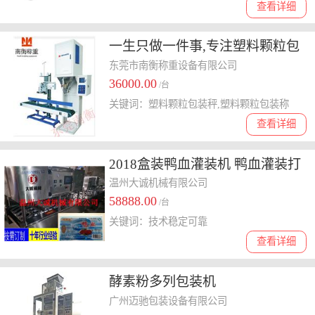
查看详细
一生只做一件事,专注塑料颗粒包
装秤!
东莞市南衡称重设备有限公司
36000.00
/台
关键词：塑料颗粒包装秤,塑料颗粒包装称
查看详细
2018盒装鸭血灌装机 鸭血灌装打
码三合一
温州大诚机械有限公司
58888.00
/台
关键词：技术稳定可靠
查看详细
酵素粉多列包装机
广州迈驰包装设备有限公司