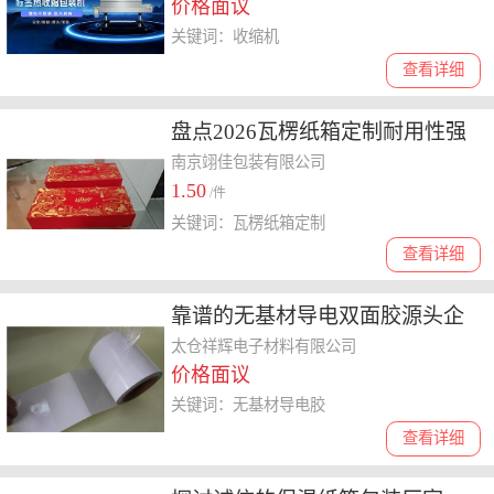
价格面议
关键词：收缩机
查看详细
盘点2026瓦楞纸箱定制耐用性强
的厂家，来图定制口碑哪家好
南京翊佳包装有限公司
1.50
/件
关键词：瓦楞纸箱定制
查看详细
靠谱的无基材导电双面胶源头企
业大盘点，为你的采购提供参考
太仓祥辉电子材料有限公司
价格面议
关键词：无基材导电胶
查看详细