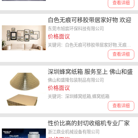
查看详细
白色无痕可移胶带居家好物 欢迎
咨询 东莞市旭宸环保科技供应
东莞市旭宸环保科技有限公司
价格面议
关键词：白色无痕可移胶带居家好物,无痕可移胶带
查看详细
深圳蜂窝纸箱 服务至上 佛山和盛
隆包装制品供应
佛山和盛隆包装制品有限公司
价格面议
关键词：深圳蜂窝纸箱,蜂窝纸箱
查看详细
性价比高的封切收缩机专业厂家
大盘点，哪家更值得选
浙江鼎业机械设备有限公司