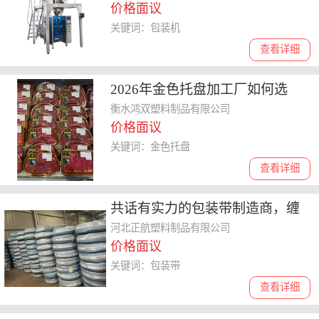
价格面议
收费
关键词：包装机
查看详细
2026年金色托盘加工厂如何选
择，质量、种类和环保措施深度
衡水鸿双塑料制品有限公司
价格面议
剖析
关键词：金色托盘
查看详细
共话有实力的包装带制造商，缠
绕包装带哪个口碑好
河北正航塑料制品有限公司
价格面议
关键词：包装带
查看详细