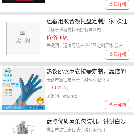
查看详细
运输用胶合板托盘定制厂家 欢迎
咨询 成都东道新材料股份供应
成都东道新材料股份有限公司
价格面议
关键词：运输用胶合板托盘定制厂家,胶合板托盘
查看详细
热议EVA雨衣按需定制，靠谱的
品牌怎么选择
无锡市宸钰皓高分子材料有限公司
1.88
/吨 (英)
关键词：eva雨衣
查看详细
盘点优质薯条包装机，讲讲白沙
糖包装机费用，冰块包装机怎么
佛山市法德康包装机械有限公司