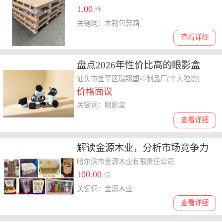
1.00
/件
关键词：木制包装箱
查看详细
盘点2026年性价比高的眼影盒
厂，来图按需定制服务大揭秘
汕头市金平区瑞翔塑料制品厂(个人独资)
价格面议
关键词：眼影盒
查看详细
解读金源木业，分析市场竞争力
与价格是否划算
哈尔滨市金源木业有限责任公司
100.00
/只
关键词：金源木业
查看详细