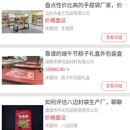
盘点性价比高的手提袋厂家，价
格与品质兼顾的选择指南
汕头市泰艺包装有限公司
价格面议
关键词：手提袋
查看详细
靠谱的端午节粽子礼盒外包装盒
定制企业，工艺精细价格多少钱
湖南芳唯包装材料有限公司
10000.00
/件
关键词：粽子外包装礼盒
查看详细
如何评估八边封袋生产厂，聊聊
技术强且值得选的厂家有哪些
诸城市中北包装有限责任公司
价格面议
关键词：八边封袋