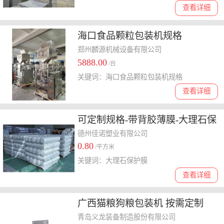
查看详细
海口食品颗粒包装机规格
郑州麟源机械设备有限公司
5888.00
/台
关键词：海口食品颗粒包装机规格
查看详细
可定制规格-带背胶薄膜-大理石保
护膜
德州佳诺塑业有限公司
0.80
/平方米
关键词：大理石保护膜
查看详细
广西猫粮狗粮包装机 按需定制
青岛义龙装备制造股份有限公司