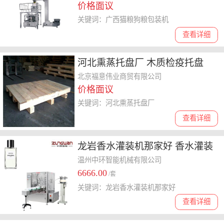
价格面议
关键词：广西猫粮狗粮包装机
查看详细
河北熏蒸托盘厂 木质检疫托盘
北京福意伟业商贸有限公司
价格面议
关键词：河北熏蒸托盘厂
查看详细
龙岩香水灌装机那家好 香水灌装
机电话
温州中环智能机械有限公司
6666.00
/套
关键词：龙岩香水灌装机那家好
查看详细