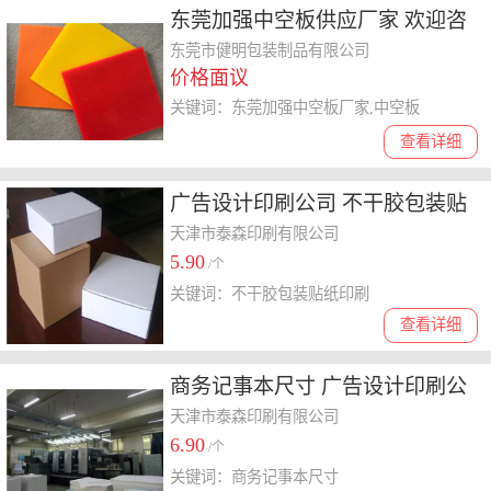
东莞加强中空板供应厂家 欢迎咨
询 东莞市健明包装制品供应
东莞市健明包装制品有限公司
价格面议
关键词：东莞加强中空板厂家,中空板
查看详细
广告设计印刷公司 不干胶包装贴
纸印刷 礼品盒印刷厂
天津市泰森印刷有限公司
5.90
/个
关键词：不干胶包装贴纸印刷
查看详细
商务记事本尺寸 广告设计印刷公
司 纸箱印刷
天津市泰森印刷有限公司
6.90
/个
关键词：商务记事本尺寸