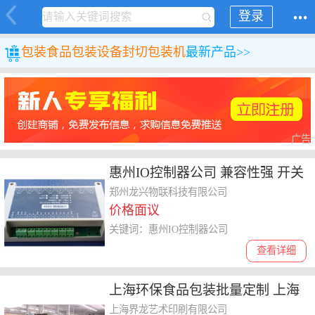
登录
包装
食品包装设备
封切包装机
最新产品>>
广告
惠州IO控制器公司 兼容性强 开关
量模块
郑州龙兴物联科技有限公司
价格面议
关键词：惠州IO控制器公司
查看详细
上海环保食品包装批量定制 上海
界龙艺术印刷供应
上海界龙艺术印刷有限公司