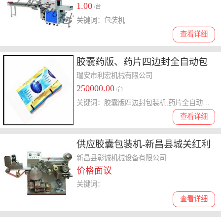
1.00
/台
关键词：包装机
查看详细
胶囊药版、药片四边封全自动包
装机械
瑞安市利宏机械有限公司
250000.00
/台
关键词：胶囊版四边封包装机,药片全自动四边封卧式包装机,全自动水平式四边封包装机,药版包装机,药品全自动四边封包装机,膏药贴包装机
查看详细
供应胶囊包装机-新昌县城关红利
数控制造厂
新昌县彰诚机械设备有限公司
价格面议
关键词：
查看详细