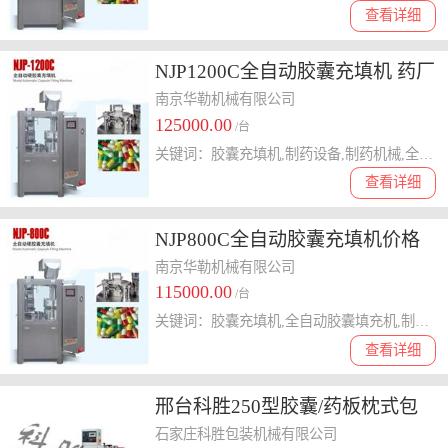
查看详细
NJP1200C全自动胶囊充填机 药厂
用中型胶囊填充机设备
南京华勒机械有限公司
125000.00
/台
关键词：胶囊充填机,制药设备,制药机械,全自动胶囊充填机
查看详细
NJP800C全自动胶囊充填机价格
产品通过CE认证的胶囊填充机
南京华勒机械有限公司
115000.00
/台
关键词：胶囊充填机,全自动胶囊填充机,制药设备,胶囊灌装机
查看详细
邢台科胜250型胶囊/药板枕式包
装机
石家庄科胜包装机械有限公司