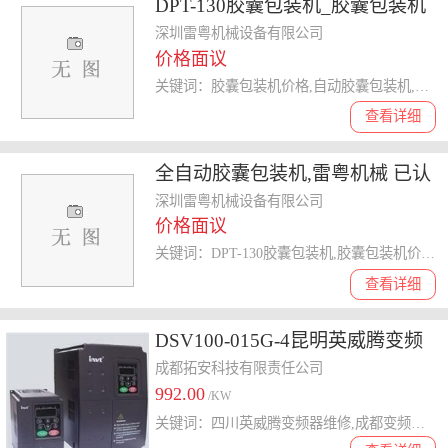
DPT-130胶囊包装机_胶囊包装机
_雷粤
深圳雷粤机械设备有限公司
价格面议
关键词：胶囊包装机价格,自动胶囊包装机,铝塑胶囊包装机,胶囊包装机
查看详细
全自动胶囊包装机,雷粤机械 已认
证 ,胶囊包装机
深圳雷粤机械设备有限公司
价格面议
关键词：DPT-130胶囊包装机,胶囊包装机价格,自动胶囊包装机,胶囊包装机
查看详细
DSV100-015G-4昆明英威腾变频
器代理CHV100-1R5G-4 GD20-
成都拓安科技有限责任公司
992.00
0R4G-S2 CHF100A-004G-4
/KW
关键词：四川英威腾变频器维修,成都变频器销售,成都英威腾变频器,DSV100-015G-4
GD10-1R5G-4-B GD270-015-4