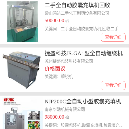
二手全自动胶囊充填机回收
梁山鸿达二手化工制药设备有限公司
50000.00
/台
关键词：二手全自动胶囊充填机,回收二手全自动胶囊填充机,二手胶囊充填机哪里回收
查看详细
捷盛科技JS-GA1型全自动缠绕机
苏州捷盛包装科技有限公司
价格面议
关键词：缠绕机
查看详细
NJP200C全自动小型胶囊充填机
灌装准确的GMP胶囊填充机
南京华勒机械有限公司
98000.00
/台
关键词：胶囊包装机,胶囊充填机,胶囊填充机,制药设备