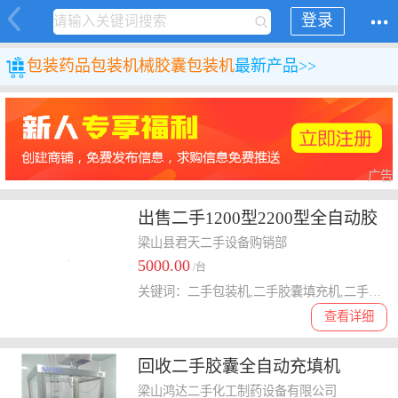
登录
包装
药品包装机械
胶囊包装机
最新产品>>
广告
出售二手1200型2200型全自动胶
囊填充机
梁山县君天二手设备购销部
5000.00
/台
关键词：二手包装机,二手胶囊填充机,二手全自动胶囊填充机
查看详细
回收二手胶囊全自动充填机
梁山鸿达二手化工制药设备有限公司