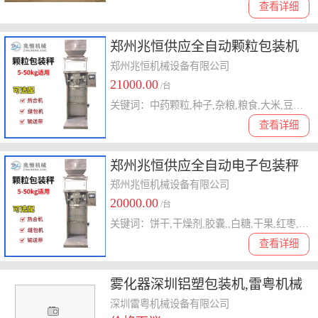
查看详细
郑州兆恒供应全自动颗粒包装机
郑州兆恒机械设备有限公司
21000.00
/台
关键词：中药颗粒,种子,杂粮,粮食,大米,豆子,小米,花生米,绿豆,饼干,干燥剂,胶囊,白糖,干果,红枣包装机
查看详细
郑州兆恒供应全自动电子包装秤
郑州兆恒机械设备有限公司
20000.00
/台
关键词：饼干,干燥剂,胶囊,,白糖,干果,红枣,板蓝根,饲料,冲剂,QQ糖,袋泡茶,盐,白糖包装机
查看详细
雾化器深圳铝塑包装机,雷粤机械
已认证 ,深圳铝塑包装机
深圳雷粤机械设备有限公司