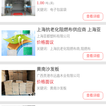
1.00
/吨 (英)
关键词：电子包装袋
查看详细
上海抗老化阻燃布供应商 上海亚
都塑料供应
上海亚都塑料有限公司
价格面议
关键词：上海抗老化阻燃布商,阻燃布
查看详细
黄南沙发板
广西贵港市远鑫木业有限公司
价格面议
关键词：黄南沙发板
查看详细