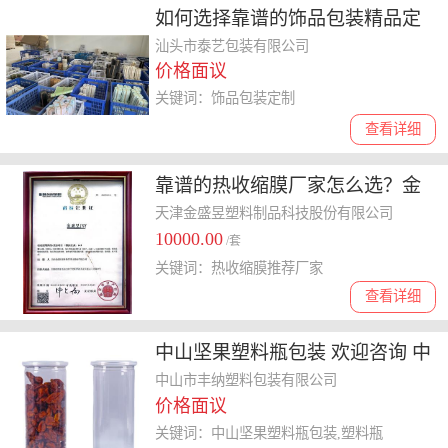
如何选择靠谱的饰品包装精品定
制厂商？费用分析
汕头市泰艺包装有限公司
价格面议
关键词：饰品包装定制
查看详细
靠谱的热收缩膜厂家怎么选？金
盛昱优势解读
天津金盛昱塑料制品科技股份有限公司
10000.00
/套
关键词：热收缩膜推荐厂家
查看详细
中山坚果塑料瓶包装 欢迎咨询 中
山市丰纳塑料包装供应
中山市丰纳塑料包装有限公司
价格面议
关键词：中山坚果塑料瓶包装,塑料瓶