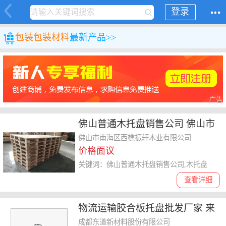
登录
包装
包装材料
最新产品>>
广告
佛山普通木托盘销售公司 佛山市
南海区西樵振轩木业供应
佛山市南海区西樵振轩木业有限公司
价格面议
关键词：佛山普通木托盘销售公司,木托盘
查看详细
物流运输胶合板托盘批发厂家 来
电咨询 成都东道新材料股份供应
成都东道新材料股份有限公司