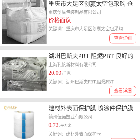
重庆市大足区创嬴太空包采购 仓
储太空包
重庆创嬴包装制品有限公司
价格面议
关键词：重庆市大足区创嬴太空包采购
查看详细
湖州巴斯夫PBT 阻燃PBT 良好的
热抗老化 具自息性
上海孔帆新材料有限公司
20.00
/千克
关键词：湖州巴斯夫PBT,阻燃PBT
查看详细
建材外表面保护膜 喷涂件保护膜
不留残胶
德州佳诺塑业有限公司
0.72
/平方米
关键词：建材外表面保护膜