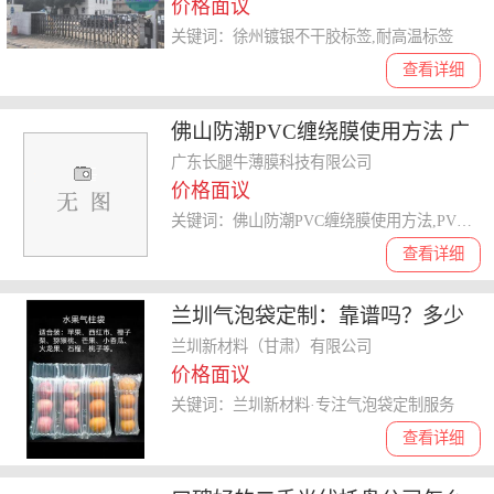
价格面议
关键词：徐州镀银不干胶标签,耐高温标签
查看详细
佛山防潮PVC缠绕膜使用方法 广
东长腿牛薄膜科技供应
广东长腿牛薄膜科技有限公司
价格面议
关键词：佛山防潮PVC缠绕膜使用方法,PVC缠绕膜
查看详细
兰圳气泡袋定制：靠谱吗？多少
钱？
兰圳新材料（甘肃）有限公司
价格面议
关键词：兰圳新材料·专注气泡袋定制服务
查看详细