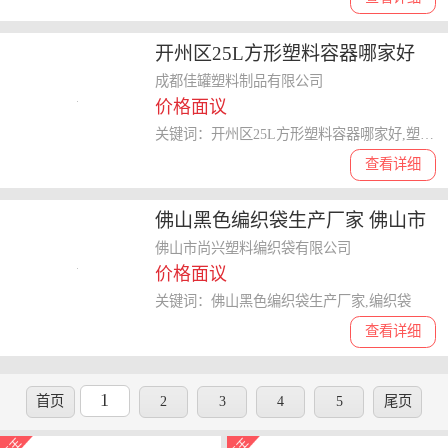
开州区25L方形塑料容器哪家好
欢迎咨询 成都佳罐塑料制品供应
成都佳罐塑料制品有限公司
价格面议
关键词：开州区25L方形塑料容器哪家好,塑料容器
查看详细
佛山黑色编织袋生产厂家 佛山市
尚兴塑料编织袋供应
佛山市尚兴塑料编织袋有限公司
价格面议
关键词：佛山黑色编织袋生产厂家,编织袋
查看详细
1
首页
2
3
4
5
尾页