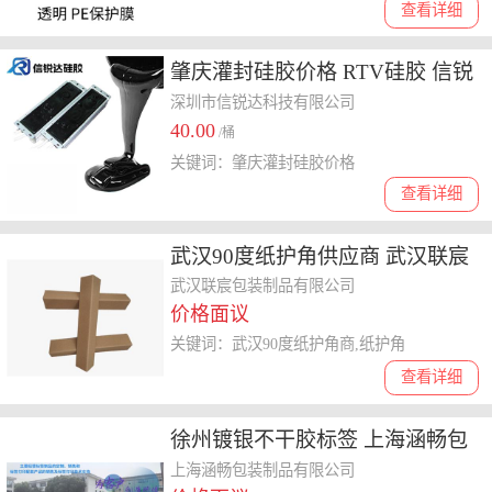
查看详细
肇庆灌封硅胶价格 RTV硅胶 信锐
达科技
深圳市信锐达科技有限公司
40.00
/桶
关键词：肇庆灌封硅胶价格
查看详细
武汉90度纸护角供应商 武汉联宸
包装制品供应
武汉联宸包装制品有限公司
价格面议
关键词：武汉90度纸护角商,纸护角
查看详细
徐州镀银不干胶标签 上海涵畅包
装制品供应
上海涵畅包装制品有限公司