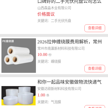
口碑好的二手光伏托盘公司怎么
选？
山西森淼木业有限公司
价格面议
关键词：二手光伏托盘
查看详细
2026拉伸缠绕膜费用解析，常州
市南瀛新材料科技有限公司为例
常州市南瀛新材料科技有限公司
10.00
/份
关键词：缠绕膜
查看详细
和你一起品味安徽做物流快递气
泡膜的生产厂家，哪家口碑好
安徽达硕新材料科技有限公司
1.00
/条
关键词：气泡膜