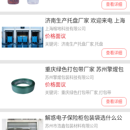
查看详细
济南生产托盘厂家 欢迎来电 上海
榕地科技供应
上海榕地科技有限公司
价格面议
关键词：济南生产托盘厂家,托盘
查看详细
重庆绿色打包带厂家 苏州擎煋包
装科技供应
苏州擎煋包装科技有限公司
价格面议
关键词：重庆绿色打包带厂家,打包带
查看详细
解惑电子保险柜包装袋选什么公
司，优质之选大揭秘
苏州市浩鑫包装材料有限公司