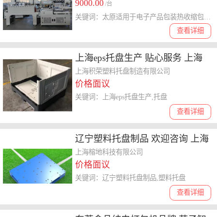
9000.00
和机械配套供应
/台
关键词：太原适用于电子产品包装热收缩包装机厂家直销,热收缩包装机
查看详细
上海eps托盘生产 贴心服务 上海
积荣塑料托盘供应
上海积荣塑料托盘制造有限公司
价格面议
关键词：上海eps托盘生产,托盘
查看详细
辽宁塑料托盘制品 欢迎咨询 上海
榕地科技供应
上海榕地科技有限公司
价格面议
关键词：辽宁塑料托盘制品,塑料托盘
查看详细