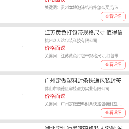
关键词：贵州本地泡沫结构件怎么买,泡沫结构件
查看详细
江苏黄色打包带规格尺寸 值得信
赖 杭州众人达包装科技供应
杭州众人达包装科技有限公司
价格面议
关键词：江苏黄色打包带规格尺寸,打包带
查看详细
广州定做塑料封条快递包装封签
佛山市顺德区容桂盈力实业供应
佛山市顺德区容桂盈力实业有限公司
价格面议
关键词：广州定做塑料封条快递包装封签,塑料封条
查看详细
湖北定制油墨喷码机私人定做 诚