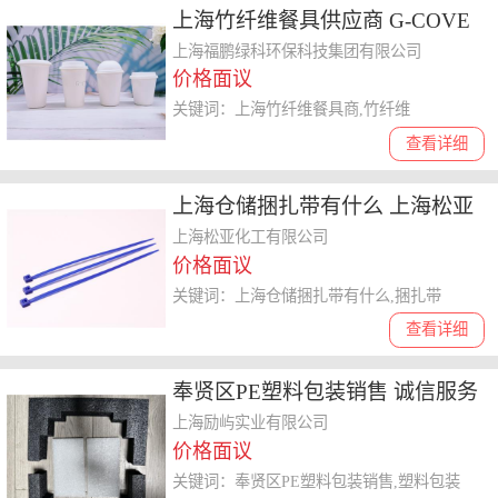
上海竹纤维餐具供应商 G-COVE
福鹏绿科环保科技供应
上海福鹏绿科环保科技集团有限公司
价格面议
关键词：上海竹纤维餐具商,竹纤维
查看详细
上海仓储捆扎带有什么 上海松亚
化工供应
上海松亚化工有限公司
价格面议
关键词：上海仓储捆扎带有什么,捆扎带
查看详细
奉贤区PE塑料包装销售 诚信服务
上海励屿实业供应
上海励屿实业有限公司
价格面议
关键词：奉贤区PE塑料包装销售,塑料包装