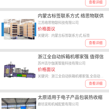
查看详细
内蒙古标签联系方式 络思物联供
应
江苏络思物联科技有限公司
价格面议
关键词：内蒙古标签联系方式,标签
查看详细
浙江全自动拆箱机哪家强 值得信
赖 苏州吉尔伽美智能科技供应
苏州吉尔伽美智能科技有限公司
价格面议
关键词：浙江全自动拆箱机哪家强,全自动拆箱机
查看详细
太原适用于电子产品包装热收缩
包装机厂家直销 欢迎咨询 廊坊宜
廊坊宜和机械配套有限公司