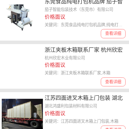
东莞食品纯电打包机品牌 茄子智
能包装技术供应
茄子智能包装技术（东莞市）有限公司
价格面议
关键词：东莞食品纯电打包机品牌,纯电打包机
查看详细
浙江夹板木箱联系厂家 杭州欣宏
木业供应
杭州欣宏木业有限公司
价格面议
关键词：浙江夹板木箱联系厂家,木箱
查看详细
江苏四面进叉木箱上门包装 湖北
鸿盛利包装材料供应
湖北鸿盛利包装材料有限公司
价格面议
关键词：江苏四面进叉木箱上门包装,木箱