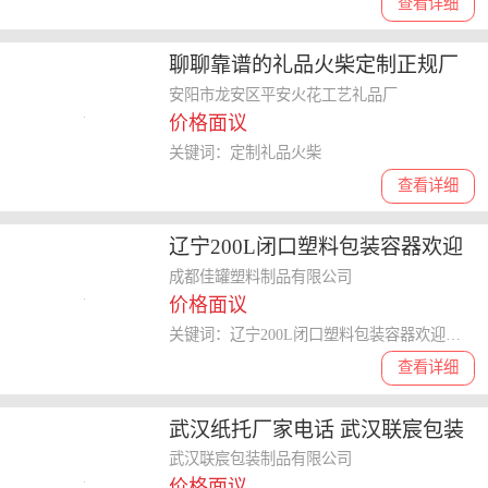
查看详细
聊聊靠谱的礼品火柴定制正规厂
商，选购时该怎么选择
安阳市龙安区平安火花工艺礼品厂
价格面议
关键词：定制礼品火柴
查看详细
辽宁200L闭口塑料包装容器欢迎
咨询 欢迎咨询 成都佳罐塑料制品
成都佳罐塑料制品有限公司
价格面议
供应
关键词：辽宁200L闭口塑料包装容器欢迎咨询,塑料包装容器
查看详细
武汉纸托厂家电话 武汉联宸包装
制品供应
武汉联宸包装制品有限公司
价格面议