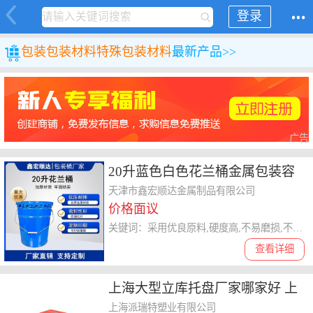
登录
包装
包装材料
特殊包装材料
最新产品>>
广告
20升蓝色白色花兰桶金属包装容
器马口铁敞开型涂料桶抗摔压耐
天津市鑫宏顺达金属制品有限公司
价格面议
腐蚀
关键词：采用优良原料,硬度高,不易磨损,不易变形,采用全自动焊接工艺,焊缝无对接,桶壁光滑有光泽,密封性好,加粗提手,承重性强
查看详细
上海大型立库托盘厂家哪家好 上
海市派瑞特塑业供应
上海派瑞特塑业有限公司