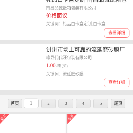
装供应
南昌品诚纸箱包装有限公司
价格面议
关键词：礼品白卡盒定制,白卡盒
查看详细
讲讲市场上可靠的流延磨砂膜厂
商，收费标准是怎样
雄县代代旺包装有限公司
1.00
/吨 (英)
关键词：流延磨砂膜
查看详细
1
首页
2
3
4
5
尾页