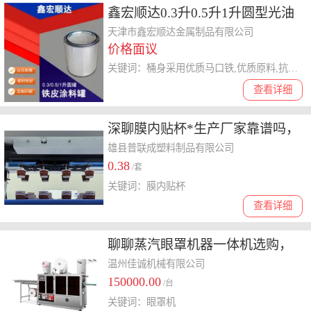
鑫宏顺达0.3升0.5升1升圆型光油
样品罐化工金属桶乳胶漆胶水涂
天津市鑫宏顺达金属制品有限公司
价格面议
料桶马口铁材料
关键词：桶身采用优质马口铁,优质原料,抗腐蚀性好,加厚金属材质,防漏性好,桶壁光滑有光泽,密封性好,盖子牢固
查看详细
深聊膜内贴杯*生产厂家靠谱吗，
为你提供选择指南
雄县普联成塑料制品有限公司
0.38
/套
关键词：膜内贴杯
查看详细
聊聊蒸汽眼罩机器一体机选购，
哪个品牌性价比高？
温州佳诚机械有限公司
150000.00
/台
关键词：眼罩机