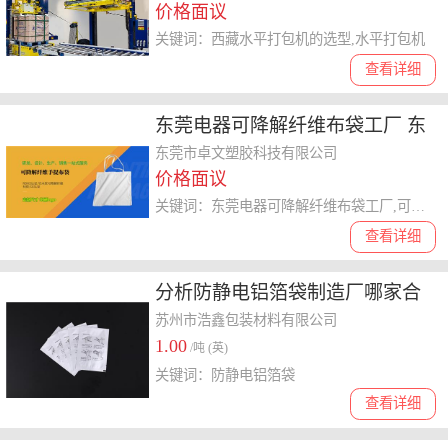
价格面议
关键词：西藏水平打包机的选型,水平打包机
查看详细
东莞电器可降解纤维布袋工厂 东
莞市卓文塑胶科技供应
东莞市卓文塑胶科技有限公司
价格面议
关键词：东莞电器可降解纤维布袋工厂,可降解纤维布袋
查看详细
分析防静电铝箔袋制造厂哪家合
作案例多，附**情况
苏州市浩鑫包装材料有限公司
1.00
/吨 (英)
关键词：防静电铝箔袋
查看详细