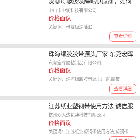
深聊母婴级深睡贴供应商，如何
选择靠谱的专业制造商
中山市中润科技有限公司
价格面议
关键词：母婴级深睡贴
查看详细
珠海绿胶胶带源头厂家 东莞宏晖
胶粘制品供应
东莞宏晖胶粘制品有限公司
价格面议
关键词：珠海绿胶胶带源头厂家,胶带
查看详细
江苏纸业塑钢带使用方法 诚信服
务 杭州众人达包装科技供应
杭州众人达包装科技有限公司
价格面议
关键词：江苏纸业塑钢带使用方法,塑钢带