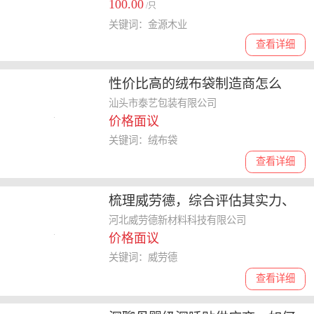
100.00
/只
关键词：金源木业
查看详细
性价比高的绒布袋制造商怎么
选，深度剖析来图定制及价格优
汕头市泰艺包装有限公司
价格面议
势
关键词：绒布袋
查看详细
梳理威劳德，综合评估其实力、
服务质量和行业口碑**
河北威劳德新材料科技有限公司
价格面议
关键词：威劳德
查看详细