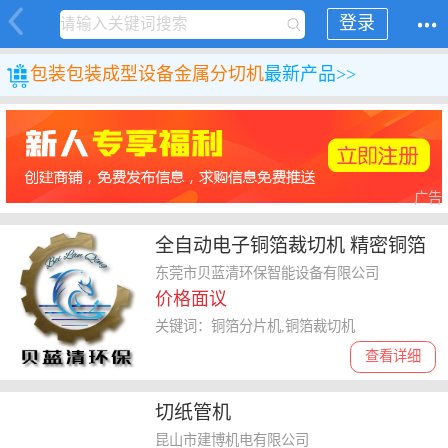
登录
包装
包装成型设备
金属分切机
最新产品>>
广告
全自动电子铜箔裁切机 精密铜箔
分片机
东莞市贝蓝清环保智能设备有限公司
价格面议
关键词：铜箔分片机,铜箔裁切机
查看详细
切纸管机
昆山市建博机电有限公司