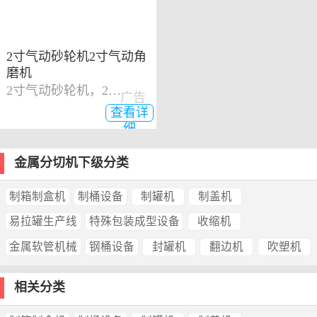
2寸气动砂轮机2寸气动角
磨机
2寸气动砂轮机，2寸气动角磨机
广告
查看详
细
金属分切机下级分类
制箱制盒机
制桶设备
制罐机
制盖机
易拉罐生产线
特殊包装成型设备
收缩机
金属软管机械
钢桶设备
封罐机
翻边机
吹塑机
相关分类