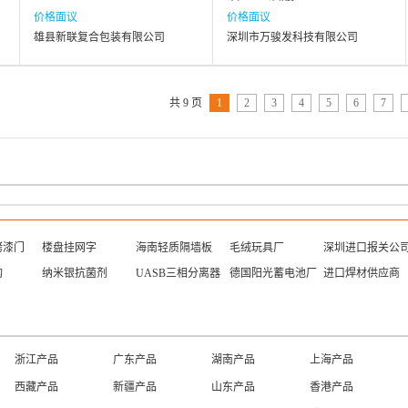
价格面议
价格面议
雄县新联复合包装有限公司
深圳市万骏发科技有限公司
共 9 页
1
2
3
4
5
6
7
烤漆门
楼盘挂网字
海南轻质隔墙板
毛绒玩具厂
深圳进口报关公
构
纳米银抗菌剂
UASB三相分离器
德国阳光蓄电池厂
进口焊材供应商
香港黄页
澳门黄页
台湾黄页
海南黄页
安徽黄页
福建黄页
江西黄页
山东黄页