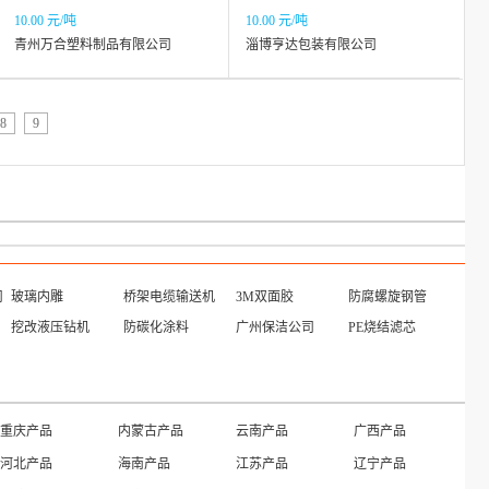
10.00 元/吨
10.00 元/吨
青州万合塑料制品有限公司
淄博亨达包装有限公司
8
9
司
玻璃内雕
桥架电缆输送机
3M双面胶
防腐螺旋钢管
挖改液压钻机
防碳化涂料
广州保洁公司
PE烧结滤芯
江苏黄页
河北黄页
山西黄页
内蒙古黄页
河南黄页
湖北黄页
湖南黄页
广东黄页