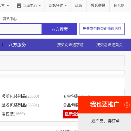
八方
互动中心
网站导航
帮助
投诉举报
国际站
资讯中心
免费发布按类别筛选信息
八方服务
按类别筛选求购
按类别筛选黄页
吸塑包装制品
(28508)
五金包装
(8154)
我也要推广
X
塑胶包装制品
(38601)
食品包装
(8418)
酒包装
(1666)
显示全部
发产品，接订单