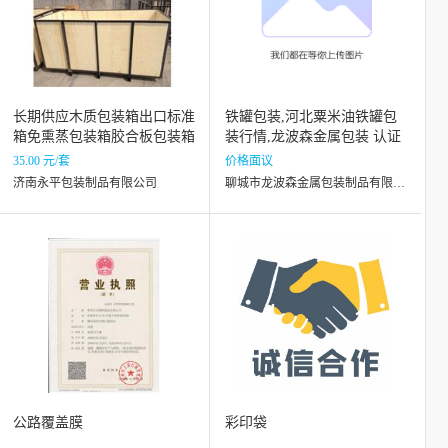
长期供应木质包装箱出口标准
铁罐包装,河北粟米油铁罐包
箱免熏蒸包装箱胶合板包装箱
装行情,龙波森金属包装 认证
商家
35.00 元/套
价格面议
济南永平包装制品有限公司
聊城市龙波森金属包装制品有限公司
公路覆盖膜
彩印袋