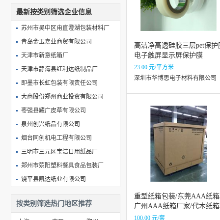
最新按类别筛选企业信息
苏州市吴中区甪直澄湖包装材料厂
青岛金玉嘉业商贸有限公司
高洁净高透硅胶三层pet保护
电子触屏显示屏保护膜
天津市新意纸箱厂
23.00 元/平方米
天津市静海县红利达纸制品厂
深圳市华博思电子材料有限公司
即墨市长虹包装有限责任公司
大商股份郑州商业投资有限公司
枣强县耀广皮草有限公司
泉州创兴纸品有限公司
烟台同创机电工程有限公司
三明市三元区宝洁日用纸品厂
郑州市荥阳塑料餐具食品包装厂
饶平县凯达纸业有限公司
淮阳县人民纸箱厂
重型纸箱包装/东莞AAA纸箱
按类别筛选热门地区推荐
广州AAA纸箱厂家/代木纸箱
大庆市智奇得利经贸有限公司
瓦楞纸箱
100.00 元/套