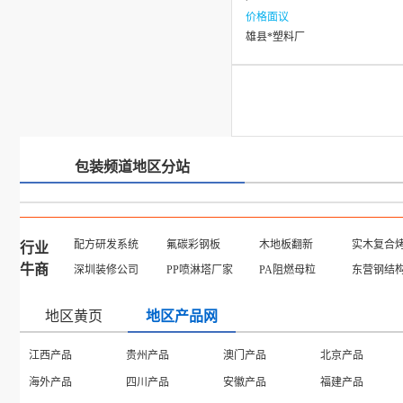
价格面议
雄县*塑料厂
包装频道地区分站
配方研发系统
氟碳彩钢板
木地板翻新
实木复合
行业
牛商
深圳装修公司
PP喷淋塔厂家
PA阻燃母粒
东营钢结
地区黄页
地区产品网
北京黄页
天津黄页
上海黄页
重庆黄页
辽宁黄页
吉林黄页
黑龙江黄页
浙江黄页