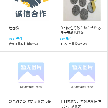
连卷袋
直销灰色背胶布织布垫片 家
具专用毛毡娇嗲
10.00 元/件
0.05 元/个
青岛亚星实业有限公司
东莞市富昌胶垫制品厂
料
彩色镀铝袋|镀铝袋|新联包装
定制酒瓶盖、万骏发科技 已
认证 、酒瓶盖