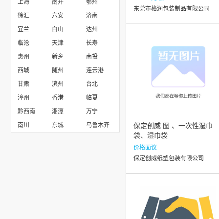
上海
南开
鄂州
东莞市格润包装制品有限公司
徐汇
六安
济南
宜兰
白山
达州
临沧
天津
长寿
惠州
新乡
南投
西城
随州
连云港
甘肃
滨州
台北
漳州
香港
临夏
黔西南
湘潭
万宁
南川
东城
乌鲁木齐
保定创威 图 、一次性湿巾
袋、湿巾袋
价格面议
保定创威纸塑包装有限公司