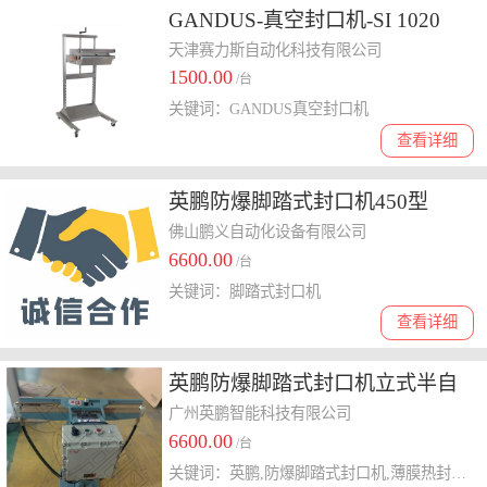
GANDUS-真空封口机-SI 1020
Vacuum
天津赛力斯自动化科技有限公司
1500.00
/台
关键词：GANDUS真空封口机
查看详细
英鹏防爆脚踏式封口机450型
佛山鹏义自动化设备有限公司
6600.00
/台
关键词：脚踏式封口机
查看详细
英鹏防爆脚踏式封口机立式半自
动薄膜热封机制金厂稳定耐用封
广州英鹏智能科技有限公司
6600.00
口机
/台
关键词：英鹏,防爆脚踏式封口机,薄膜热封机,制金厂稳定耐用封口机,立式半自动