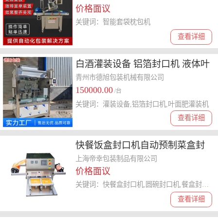
价格面议
关键词：智能套袋枕包机
查看详细
白酒灌装设备 铝箔封口机 液体叶
面肥灌装机机械
青州市德旭包装机械有限公司
150000.00
/台
关键词：灌装设备,铝箔封口机,叶面肥灌装机
查看详细
快餐饭盒封口机自动预制菜盒封
膜机定制方形圆碗铝箔盒包装机
上海帝幸包装制品有限公司
价格面议
关键词：快餐盒封口机,圆碗封口机,餐盒封膜机,自动包装机
查看详细