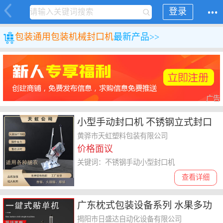
登录
包装
通用包装机械
封口机
最新产品>>
广告
小型手动封口机 不锈钢立式封口
机 火腿肠包装封口机 不锈钢小型
黄骅市天虹塑料包装有限公司
价格面议
封口机
关键词：不锈钢手动小型封口机
查看详细
广东枕式包装设备系列 水果多功
能套袋枕包机 来样试包
揭阳市日盛达自动化设备有限公司