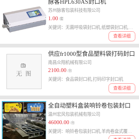
脉客HPL630AS封口机
苏州脉客包装科技有限公司
1.00
/套
关键词：无菌呼吸袋封口机,纸塑袋封口机,特卫强封口机
查看详细
供应fr1000型食品塑料袋打码封口
机
南昌众翔机械有限公司
2100.00
/台
关键词：食品袋封口机,打码印字封口机
查看详细
全自动塑料盒装响铃卷包装封口
机 羊肉卷盒式覆膜机
温州宏风包装机械有限公司
46000.00
/台
关键词：响铃卷包装封口机,羊肉卷盒式覆膜机,全自动包装封盒机