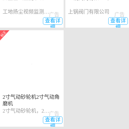
工地扬尘视频监测系统
上锅阀门有限公司
广告
广告
查看详
查看详
细
细
2寸气动砂轮机2寸气动角
磨机
2寸气动砂轮机，2寸气动角磨机
广告
查看详
细