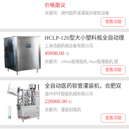
价格面议
关键词：湖州超声波灌装封尾机设备
查看详细
HCLP-120型大小塑料瓶全自动理
瓶机
上海浩超机械设备有限公司
49998.00
/台
关键词：100ml瓶理瓶机,30ml瓶理瓶机,塑料瓶理瓶机,全自动理瓶机
查看详细
全自动医药软管灌装机，合肥双
色牙膏封尾机，清洁面乳灌装封
温州中环智能机械有限公司
220000.00
尾机
/台
关键词：灌装封尾机
查看详细