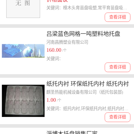
关键词：樟木头育苗盘吸塑,常平育苗盘吸塑,种植育苗盘吸塑盘,育苗盘吸塑
查看详细
吕梁蓝色网格一吨塑料地托盘
河南昌腾塑业有限公司
160.00
/个
关键词：
查看详细
纸托内衬 环保纸托内衬 纸托内衬
厂家-新乡麒圣
麒圣热能机械设备有限公司（纸托包装部)
1.00
/个
关键词：纸托内衬,环保纸托内衬,纸托内衬厂家
查看详细
淄博木托盘销售厂家