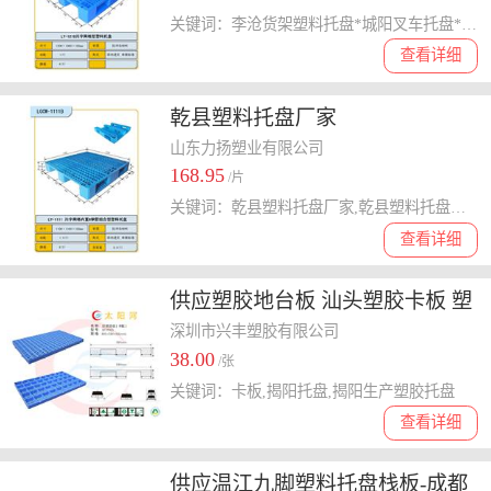
关键词：李沧货架塑料托盘*城阳叉车托盘*胶州垃圾桶价格
查看详细
乾县塑料托盘厂家
山东力扬塑业有限公司
168.95
/片
关键词：乾县塑料托盘厂家,乾县塑料托盘价格,乾县塑料托盘厂家,
查看详细
供应塑胶地台板 汕头塑胶卡板 塑
料托盘
深圳市兴丰塑胶有限公司
38.00
/张
关键词：卡板,揭阳托盘,揭阳生产塑胶托盘
查看详细
供应温江九脚塑料托盘栈板-成都