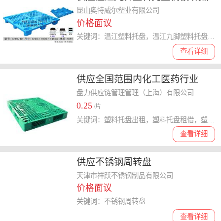
塑料托盘厂家
昆山奥特威尔塑业有限公司
价格面议
关键词：温江塑料托盘，温江九脚塑料托盘，温江塑料栈板，成都塑料托盘
查看详细
供应全国范围内化工医药行业
1311塑料托盘出租 全国一提供
盘力供应链管理管理（上海）有限公司
0.25
1311塑料托盘出租的租赁厂家
/片
关键词：塑料托盘出租，塑料托盘租借，塑料栈板出租，塑料卡板租借
查看详细
供应不锈钢周转盘
天津市祥跃不锈钢制品有限公司
价格面议
关键词：不锈钢周转盘
查看详细