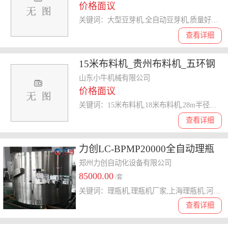
价格面议
关键词：大型豆芽机,全自动豆芽机,质量好的豆芽机,豆芽机
查看详细
15米布料机_贵州布料机_五环钢
筋调直设备 查看
山东小牛机械有限公司
价格面议
关键词：15米布料机,18米布料机,28m半径布料机重量,布料机
查看详细
力创LC-BPMP20000全自动理瓶
机
郑州力创自动化设备有限公司
85000.00
/套
关键词：理瓶机,理瓶机厂家,上海理瓶机,河南理瓶机,高速理瓶机,理瓶机报价
查看详细