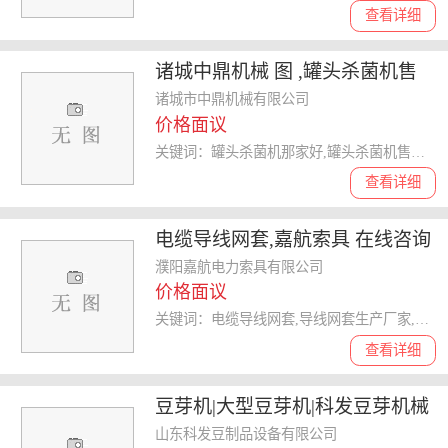
查看详细
诸城中鼎机械 图 ,罐头杀菌机售
后,江苏罐头杀菌机
诸城市中鼎机械有限公司
价格面议
关键词：罐头杀菌机那家好,罐头杀菌机售后,罐头杀菌机价格低,罐头杀菌机
查看详细
电缆导线网套,嘉航索具 在线咨询
,导线网套
濮阳嘉航电力索具有限公司
价格面议
关键词：电缆导线网套,导线网套生产厂家,导线网套连接器,导线网套
查看详细
豆芽机|大型豆芽机|科发豆芽机械
优质商家
山东科发豆制品设备有限公司