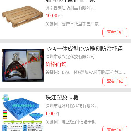
济南鲁创包装制品有限公司
40.00
/个
关键词：淄博木托盘销售厂家
查看详细
EVA一体成型EVA雕刻防震托盘
EVA雕刻
深圳市永兴鑫科技有限公司
价格面议
关键词：EVA一体成型EVA雕刻防震托盘EVA雕刻
查看详细
珠江塑胶卡板
深圳市泓冰环保科技有限公司
1.00
/件
关键词：地垫板,耐低温卡板
查看详细