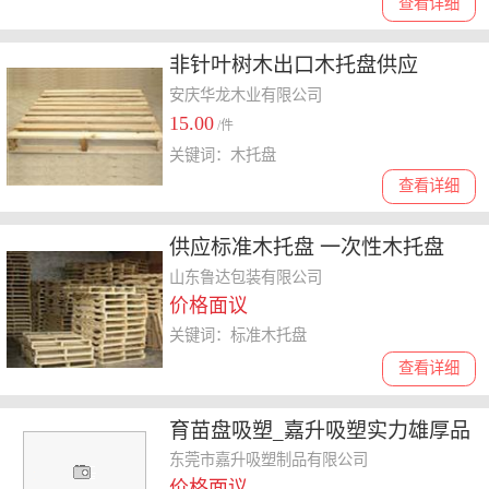
查看详细
非针叶树木出口木托盘供应
安庆华龙木业有限公司
15.00
/件
关键词：木托盘
查看详细
供应标准木托盘 一次性木托盘
山东鲁达包装有限公司
价格面议
关键词：标准木托盘
查看详细
育苗盘吸塑_嘉升吸塑实力雄厚品
质优质_樟木头育苗盘吸塑
东莞市嘉升吸塑制品有限公司
价格面议