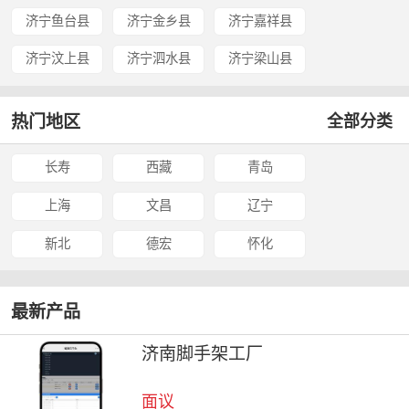
济宁鱼台县
济宁金乡县
济宁嘉祥县
济宁汶上县
济宁泗水县
济宁梁山县
热门地区
全部分类
长寿
西藏
青岛
上海
文昌
辽宁
新北
德宏
怀化
最新产品
济南脚手架工厂
面议