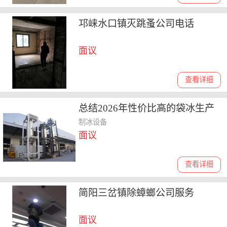
邛崃水口镇灭跳蚤公司电话
面议
查看详细
总结2026年性价比高的袋冰生产
制冰设备，告诉你怎么选
制冰设备
面议
查看详细
简阳三岔镇除蟑螂公司服务
面议