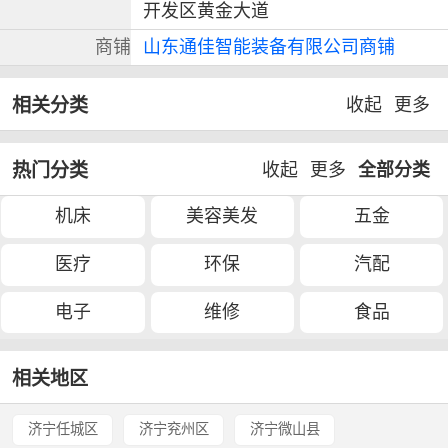
开发区黄金大道
商铺
山东通佳智能装备有限公司商铺
相关分类
收起
更多
热门分类
收起
更多
全部分类
机床
美容美发
五金
医疗
环保
汽配
电子
维修
食品
相关地区
济宁任城区
济宁兖州区
济宁微山县