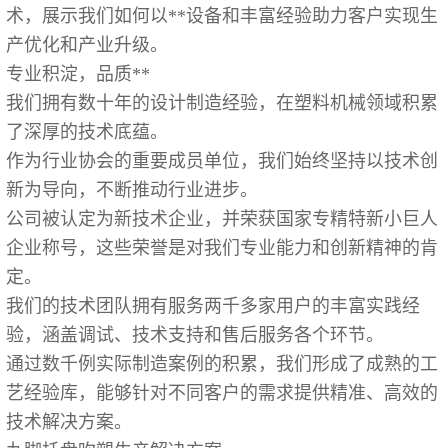
术，展示我们如何以**设备和丰富经验助力客户实现生
产优化和产业升级。
专业积淀，品质**
我们拥有数十年的设计制造经验，在塑料机械领域积累
了深厚的技术底蕴。
作为行业协会的重要成员单位，我们始终坚持以技术创
新为导向，不断推动行业进步。
公司被认定为新技术企业，并荣获国家专精特新小巨人
企业称号，这些荣誉是对我们专业能力和创新精神的肯
定。
我们的技术团队拥有服务两千多家用户的丰富实践经
验，涵盖调试、技术支持和售后服务各个环节。
通过数千例实际制造案例的积累，我们形成了成熟的工
艺经验库，能够针对不同客户的需求提供精准、高效的
技术解决方案。