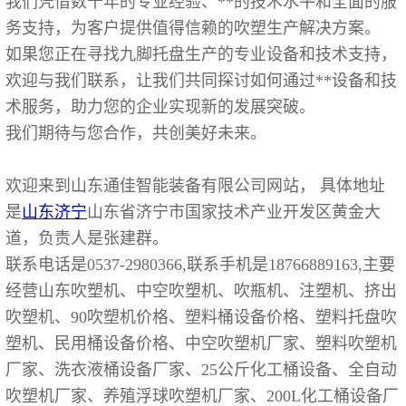
我们凭借数十年的专业经验、**的技术水平和全面的服
务支持，为客户提供值得信赖的吹塑生产解决方案。
如果您正在寻找九脚托盘生产的专业设备和技术支持，
欢迎与我们联系，让我们共同探讨如何通过**设备和技
术服务，助力您的企业实现新的发展突破。
我们期待与您合作，共创美好未来。
欢迎来到山东通佳智能装备有限公司网站， 具体地址
是
山东
济宁
山东省济宁市国家技术产业开发区黄金大
道，负责人是张建群。
联系电话是0537-2980366,联系手机是18766889163,主要
经营山东吹塑机、中空吹塑机、吹瓶机、注塑机、挤出
吹塑机、90吹塑机价格、塑料桶设备价格、塑料托盘吹
塑机、民用桶设备价格、中空吹塑机厂家、塑料吹塑机
厂家、洗衣液桶设备厂家、25公斤化工桶设备、全自动
吹塑机厂家、养殖浮球吹塑机厂家、200L化工桶设备厂