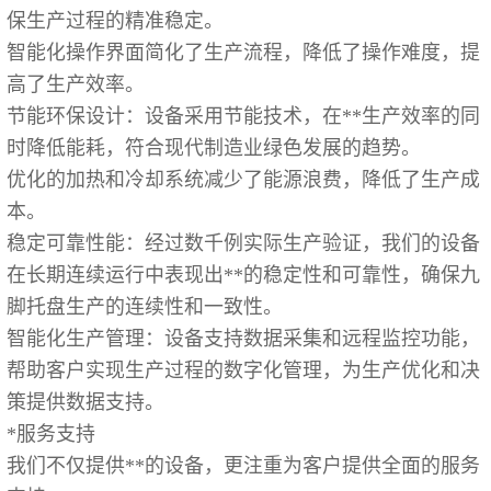
保生产过程的精准稳定。
智能化操作界面简化了生产流程，降低了操作难度，提
高了生产效率。
节能环保设计：设备采用节能技术，在**生产效率的同
时降低能耗，符合现代制造业绿色发展的趋势。
优化的加热和冷却系统减少了能源浪费，降低了生产成
本。
稳定可靠性能：经过数千例实际生产验证，我们的设备
在长期连续运行中表现出**的稳定性和可靠性，确保九
脚托盘生产的连续性和一致性。
智能化生产管理：设备支持数据采集和远程监控功能，
帮助客户实现生产过程的数字化管理，为生产优化和决
策提供数据支持。
*服务支持
我们不仅提供**的设备，更注重为客户提供全面的服务