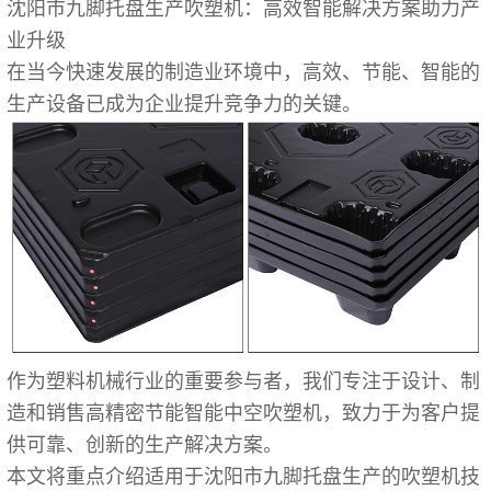
沈阳市九脚托盘生产吹塑机：高效智能解决方案助力产
业升级
在当今快速发展的制造业环境中，高效、节能、智能的
生产设备已成为企业提升竞争力的关键。
作为塑料机械行业的重要参与者，我们专注于设计、制
造和销售高精密节能智能中空吹塑机，致力于为客户提
供可靠、创新的生产解决方案。
本文将重点介绍适用于沈阳市九脚托盘生产的吹塑机技